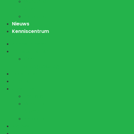
Werken bij
Atama
Installatie
Nieuws
Kenniscentrum
Zonnepanelen
Thuisbatterijen
CenI
energieopslag
Laadpalen
Airco’s
Over ons
Portfolio
Werken bij
Atama
Installatie
Nieuws
Kenniscentrum