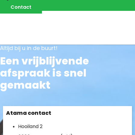
Contact
Altijd bij u in de buurt!
Een vrijblijvende
afspraak is snel
gemaakt
Atama contact
Hooiland 2