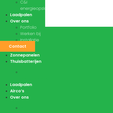
C&I
energieopslag
Laadpalen
Over ons
Portfolio
Werken bij
Installatie
Contact
Zonnepanelen
Thuisbatterijen
CenI
energieopslag
Laadpalen
Airco’s
Over ons
Portfolio