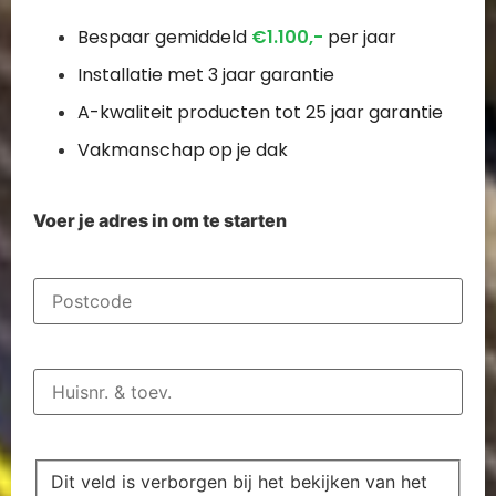
Bespaar gemiddeld
€1.100,-
per jaar
Installatie met 3 jaar garantie
A-kwaliteit producten tot 25 jaar garantie
Vakmanschap op je dak
Voer je adres in om te starten
Postcode
(Vereist)
Huisnummer
en
toev.
(Vereist)
Dit veld is verborgen bij het bekijken van het