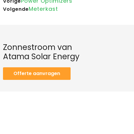
Power Optimizers
Vorige
Meterkast
Volgende
Zonnestroom van
Atama Solar Energy
Offerte aanvragen
Contact
Telefoon
+31 (0)88 297 34 00
E-mail