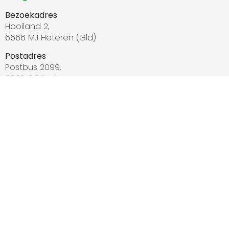
Bezoekadres
Hooiland 2,
6666 MJ Heteren (Gld)
Postadres
Postbus 2099,
6802 CB Arnhem
Atama
Producten
Zonnepanelen
Diensten
Installatie
Zakelijk
Zakelijk
Woningcorporatie
Collectief