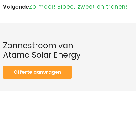
Zo mooi! Bloed, zweet en tranen!
Volgende
Zonnestroom van
Atama Solar Energy
Offerte aanvragen
Contact
Telefoon
+31 (0)88 297 34 00
E-mail
info@atama.nl