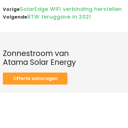
SolarEdge WiFi verbinding herstellen
Vorige
BTW teruggave in 2021
Volgende
Zonnestroom van
Atama Solar Energy
Offerte aanvragen
Contact
Telefoon
+31 (0)88 297 34 00