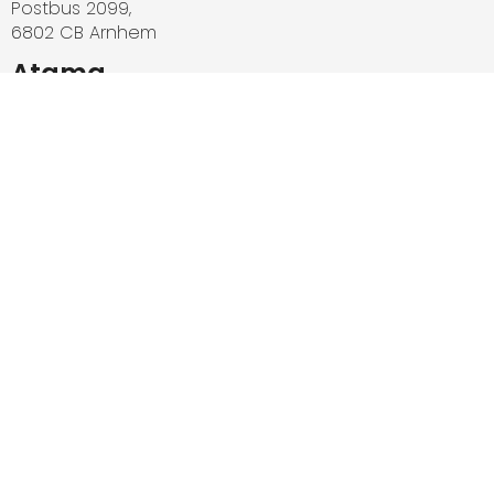
Postbus 2099,
6802 CB Arnhem
Atama
Producten
Zonnepanelen
Diensten
Installatie
Zakelijk
Zakelijk
Woningcorporatie
Collectief
Werken bij
Werken bij Atama
Meest recente berichten