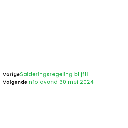
Salderingsregeling blijft!
Vorige
Info avond 30 mei 2024
Volgende
Zonnestroom van
Atama Solar Energy