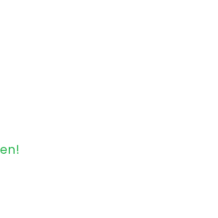
en!
4