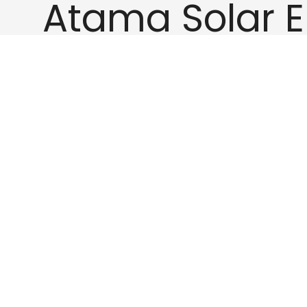
Atama Solar 
Contact
Atama
Telefoon
Producten
+31 (0)88 297 34 00
Zonnepanelen
E-mail
Diensten
info@atama.nl
Installatie
Bezoekadres
Zakelijk
Hooiland 2,
Zakelijk
6666 MJ Heteren (Gld)
Woningcorporatie
Collectief
Postadres
Postbus 2099,
Werken bij
6802 CB Arnhem
Werken bij Atama