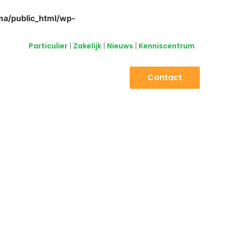
a/public_html/wp-
Particulier
|
Zakelijk
|
Nieuws
|
Kenniscentrum
Contact
Over ons