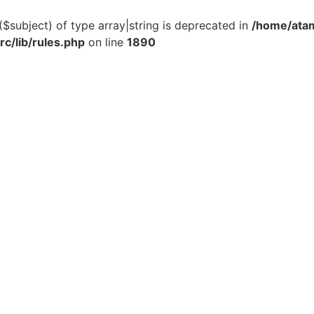
($subject) of type array|string is deprecated in
/home/atam
c/lib/rules.php
on line
1890
Zonnepanelen
Thuisbatterijen
Laadpalen