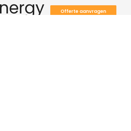
Energy
Offerte aanvragen
Meest recente berichten
Portfolio
33 zonnepanelen in Arnhem
44 zonnepanelen in Sint-Michielsgestel
Algemeen
Zonnepanelen kopen
Volg ons op: