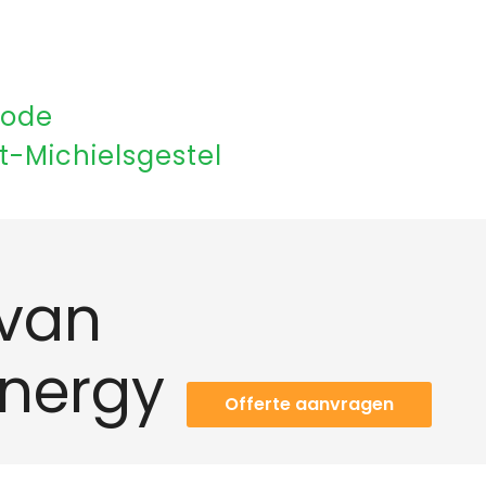
rode
t-Michielsgestel
van
Energy
Offerte aanvragen